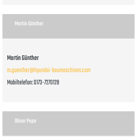
Martin Günther
Martin Günther
m.guenther@hyundai-baumaschinen.com
Mobiltelefon: 0173-7270128
Oliver Pape