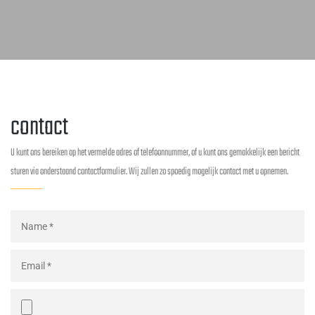
contact
U kunt ons bereiken op het vermelde adres of telefoonnummer, of u kunt ons gemakkelijk een bericht
sturen via onderstaand contactformulier. Wij zullen zo spoedig mogelijk contact met u opnemen.